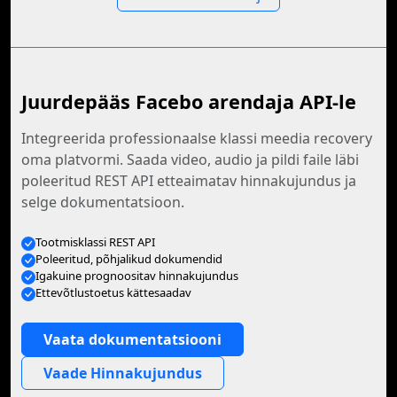
Juurdepääs Facebo arendaja API-le
Integreerida professionaalse klassi meedia recovery
oma platvormi. Saada video, audio ja pildi faile läbi
poleeritud REST API etteaimatav hinnakujundus ja
selge dokumentatsioon.
Tootmisklassi REST API
Poleeritud, põhjalikud dokumendid
Igakuine prognoositav hinnakujundus
Ettevõtlustoetus kättesaadav
Vaata dokumentatsiooni
Vaade Hinnakujundus