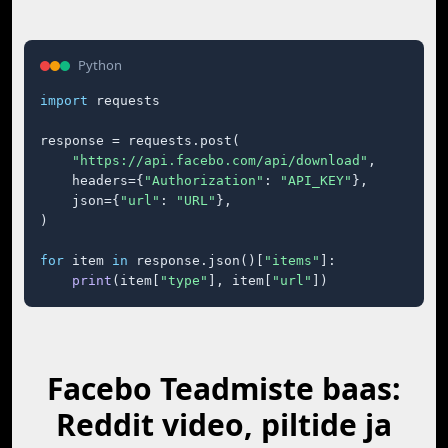
Python
import
 requests

response = requests.post(

"https://api.facebo.com/api/download"
,

    headers={
"Authorization"
: 
"API_KEY"
},

    json={
"url"
: 
"URL"
},

)

for
 item 
in
 response.json()[
"items"
]:

print
(item[
"type"
], item[
"url"
])
Facebo Teadmiste baas:
Reddit video, piltide ja