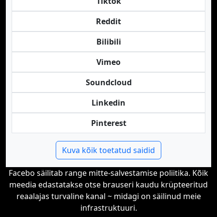
Tiktok
Reddit
Bilibili
Vimeo
Soundcloud
Linkedin
Pinterest
Kuva kõik toetatud saidid
Facebo säilitab range mitte-salvestamise poliitika. Kõik
meedia edastatakse otse brauseri kaudu krüpteeritud
reaalajas turvaline kanal ~ midagi on säilinud meie
infrastruktuuri.