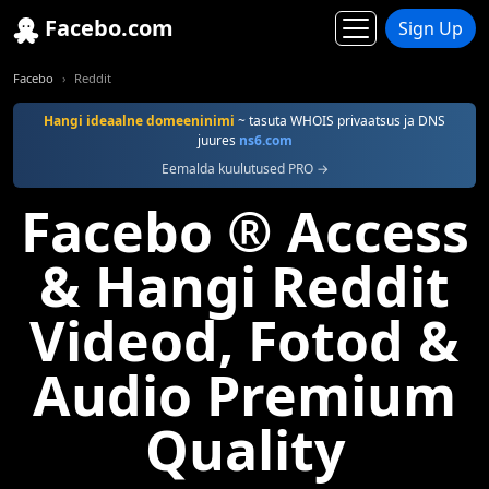
Facebo.com
Sign Up
Facebo
Reddit
Hangi ideaalne domeeninimi
~ tasuta WHOIS privaatsus ja DNS
juures
ns6.com
Eemalda kuulutused PRO →
Facebo ® Access
& Hangi Reddit
Videod, Fotod &
Audio Premium
Quality