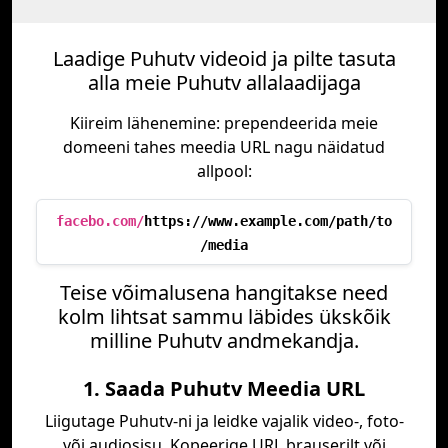
Laadige Puhutv videoid ja pilte tasuta
alla meie Puhutv allalaadijaga
Kiireim lähenemine: prependeerida meie
domeeni tahes meedia URL nagu näidatud
allpool:
facebo.com/
https://www.example.com/path/to
/media
Teise võimalusena hangitakse need
kolm lihtsat sammu läbides ükskõik
milline Puhutv andmekandja.
1. Saada Puhutv Meedia URL
Liigutage Puhutv-ni ja leidke vajalik video-, foto-
või audiosisu. Kopeerige URL brauserilt või