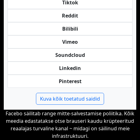
Tiktok
Reddit
Bilibili
Vimeo
Soundcloud
Linkedin
Pinterest
Kuva kõik toetatud saidid
Facebo säilitab range mitte-salvestamise poliitika. Kõik
meedia edastatakse otse brauseri kaudu krüpteeritud
reaalajas turvaline kanal ~ midagi on säilinud meie
infrastruktuuri.