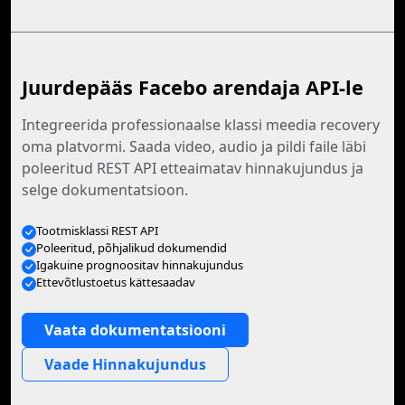
Juurdepääs Facebo arendaja API-le
Integreerida professionaalse klassi meedia recovery
oma platvormi. Saada video, audio ja pildi faile läbi
poleeritud REST API etteaimatav hinnakujundus ja
selge dokumentatsioon.
Tootmisklassi REST API
Poleeritud, põhjalikud dokumendid
Igakuine prognoositav hinnakujundus
Ettevõtlustoetus kättesaadav
Vaata dokumentatsiooni
Vaade Hinnakujundus