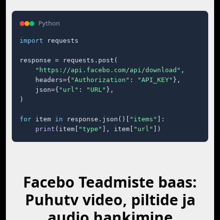
Python
import
 requests

response = requests.post(

"https://api.facebo.com/api/download"
,

    headers={
"Authorization"
: 
"API_KEY"
},

    json={
"url"
: 
"URL"
},

)

for
 item 
in
 response.json()[
"items"
]:

print
(item[
"type"
], item[
"url"
])
Facebo Teadmiste baas:
Puhutv video, piltide ja
audio hankimine