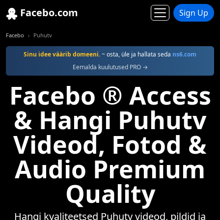
Facebo.com
Sign Up
Facebo
Puhutv
Sinu idee väärib domeeni.
~ osta, üle ja hallata seda
ns6.com
Eemalda kuulutused PRO →
Facebo ® Access
& Hangi Puhutv
Videod, Fotod &
Audio Premium
Quality
Hangi kvaliteetsed Puhutv videod, pildid ja