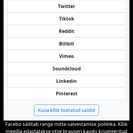
Twitter
Tiktok
Reddit
Bilibili
Vimeo
Soundcloud
Linkedin
Pinterest
Kuva kõik toetatud saidid
Facebo säilitab range mitte-salvestamise poliitika. Kõik
meedia edastatakse otse brauseri kaudu krüpteeritud