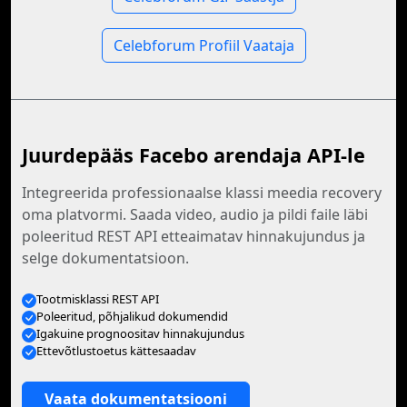
Celebforum Profiil Vaataja
Juurdepääs Facebo arendaja API-le
Integreerida professionaalse klassi meedia recovery
oma platvormi. Saada video, audio ja pildi faile läbi
poleeritud REST API etteaimatav hinnakujundus ja
selge dokumentatsioon.
Tootmisklassi REST API
Poleeritud, põhjalikud dokumendid
Igakuine prognoositav hinnakujundus
Ettevõtlustoetus kättesaadav
Vaata dokumentatsiooni