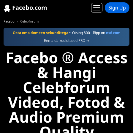
Facebo.com
Sign Up
Facebo
Celebforum
Osta oma domeen sekunditega
~ Otsing 800+ lõpp on
ns6.com
Eemalda kuulutused PRO →
Facebo ® Access
& Hangi
Celebforum
Videod, Fotod &
Audio Premium
Quality