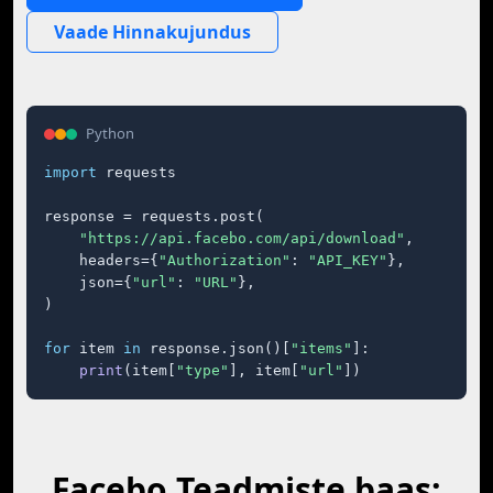
Vaade Hinnakujundus
Python
import
 requests

response = requests.post(

"https://api.facebo.com/api/download"
,

    headers={
"Authorization"
: 
"API_KEY"
},

    json={
"url"
: 
"URL"
},

)

for
 item 
in
 response.json()[
"items"
]:

print
(item[
"type"
], item[
"url"
])
Facebo Teadmiste baas: