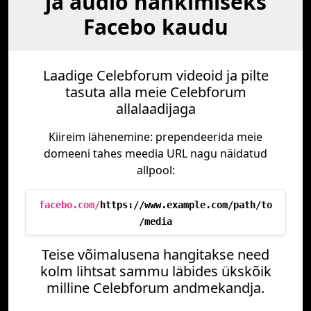
ja audio hankimiseks
Facebo kaudu
Laadige Celebforum videoid ja pilte
tasuta alla meie Celebforum
allalaadijaga
Kiireim lähenemine: prependeerida meie
domeeni tahes meedia URL nagu näidatud
allpool:
facebo.com/
https://www.example.com/path/to
/media
Teise võimalusena hangitakse need
kolm lihtsat sammu läbides ükskõik
milline Celebforum andmekandja.