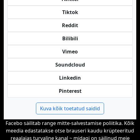
Tiktok
Reddit
Bilibili
Vimeo
Soundcloud
Linkedin
Pinterest
Kuva kõik toetatud saidid
Facebo säilitab range mitte-salvestamise poliitika. Kõik
meedia edastatakse otse brauseri kaudu krüpteeritud
reaalajas turvaline kanal ~ midagi on säilinud meie