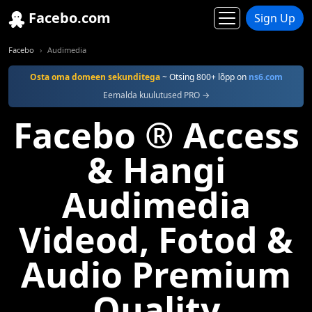
Facebo.com
Sign Up
Facebo
Audimedia
Osta oma domeen sekunditega
~ Otsing 800+ lõpp on
ns6.com
Eemalda kuulutused PRO →
Facebo ® Access
& Hangi
Audimedia
Videod, Fotod &
Audio Premium
Quality