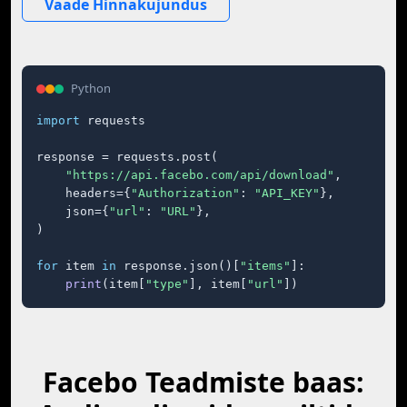
Vaade Hinnakujundus
Python
import
 requests

response = requests.post(

"https://api.facebo.com/api/download"
,

    headers={
"Authorization"
: 
"API_KEY"
},

    json={
"url"
: 
"URL"
},

)

for
 item 
in
 response.json()[
"items"
]:

print
(item[
"type"
], item[
"url"
])
Facebo Teadmiste baas: