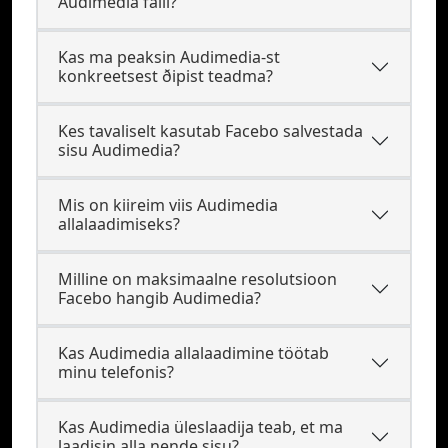
Audimedia faili?
Kas ma peaksin Audimedia-st
konkreetsest ðipist teadma?
Kes tavaliselt kasutab Facebo salvestada
sisu Audimedia?
Mis on kiireim viis Audimedia
allalaadimiseks?
Milline on maksimaalne resolutsioon
Facebo hangib Audimedia?
Kas Audimedia allalaadimine töötab
minu telefonis?
Kas Audimedia üleslaadija teab, et ma
laadisin alla nende sisu?