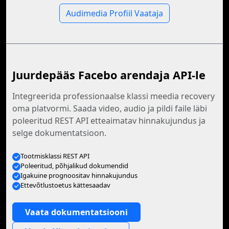
Audimedia Profiil Vaataja
Juurdepääs Facebo arendaja API-le
Integreerida professionaalse klassi meedia recovery
oma platvormi. Saada video, audio ja pildi faile läbi
poleeritud REST API etteaimatav hinnakujundus ja
selge dokumentatsioon.
Tootmisklassi REST API
Poleeritud, põhjalikud dokumendid
Igakuine prognoositav hinnakujundus
Ettevõtlustoetus kättesaadav
Vaata dokumentatsiooni